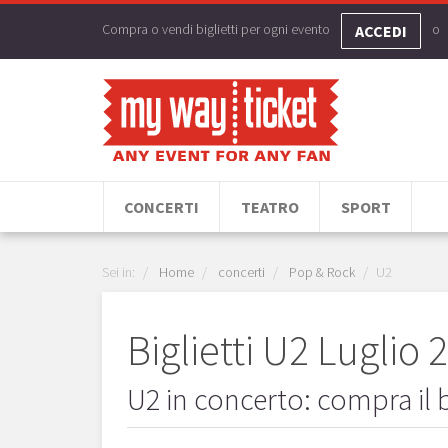
Compra o vendi biglietti per ogni evento
o
ACCEDI
CONCERTI
TEATRO
SPORT
Sei in:
Home
concerti
Pop & Rock
U2
Biglietti U2 Luglio 
U2 in concerto: compra il bi