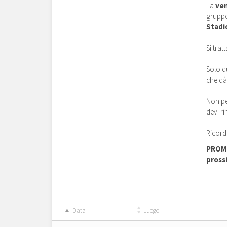
La
ven
gruppo
Stadi
Si trat
Solo d
che dà
Non pe
devi r
Ricord
PROMO
pross
Data
Luogo