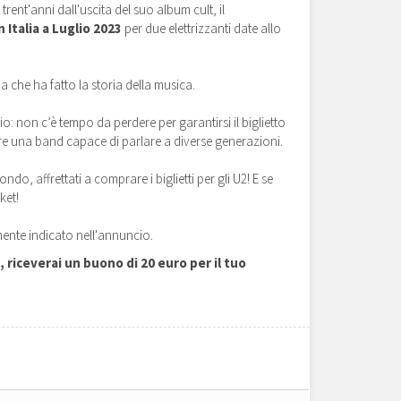
 trent'anni dall'uscita del suo album cult, il
n Italia a Luglio 2023
per due elettrizzanti date allo
a che ha fatto la storia della musica.
o: non c’è tempo da perdere per garantirsi il biglietto
e una band capace di parlare a diverse generazioni.
, affrettati a comprare i biglietti per gli U2! E se
ket!
mente indicato nell'annuncio.
riceverai un buono di 20 euro per il tuo