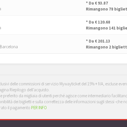
* Da
€ 93.87
a
Rimangono 78 bigliet
* Da
€ 120.68
a
Rimangono 141 biglie
* Da
€ 201.13
, Barcelona
Rimangono 2 bigliett
inclusivi delle commissioni di servizio Mywayticket del 15% + IVA, escluse even
agina Riepilogo dell’acquisto.
ace preferito da migliaia di utenti perché agisce come intermediario facili
nibilità dei biglietti e sulla correttezza delle informazioni sugli stessi -che
curato il pagamento
PER INFO