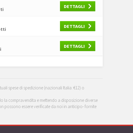
DETTAGLI
ti
DETTAGLI
tti
DETTAGLI
i
tuali spese di spedizione (nazionali Italia: €12) o
tando la compravendita e mettendo a disposizione diverse
 non possono essere verificate da noi in anticipo- fornite