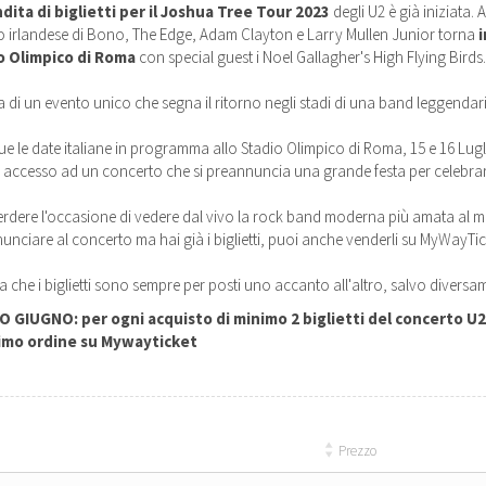
dita di biglietti per il Joshua Tree Tour 2023
degli U2 è già iniziata. A
 irlandese di Bono, The Edge, Adam Clayton e Larry Mullen Junior torna
i
o Olimpico di Roma
con special guest i Noel Gallagher's High Flying Birds.
ta di un evento unico che segna il ritorno negli stadi di una band leggendari
ue le date italiane in programma allo Stadio Olimpico di Roma, 15 e 16 Lugli
 accesso ad un concerto che si preannuncia una grande festa per celebrar
rdere l'occasione di vedere dal vivo la rock band moderna più amata al mondo
inunciare al concerto ma hai già i biglietti, puoi anche venderli su MyWayTic
a che i biglietti sono sempre per posti uno accanto all'altro, salvo diversa
 GIUGNO: per ogni acquisto di minimo 2 biglietti del concerto U2, 
imo ordine su Mywayticket
Prezzo