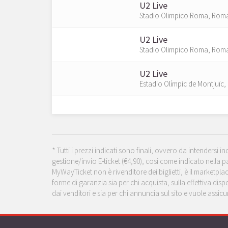
U2 Live
Stadio Olimpico Roma, Rom
U2 Live
Stadio Olimpico Roma, Rom
U2 Live
Estadio Olímpic de Montjuïc
* Tutti i prezzi indicati sono finali, ovvero da intendersi 
gestione/invio E-ticket (€4,90), cosi come indicato nella p
MyWayTicket non è rivenditore dei biglietti, è il marketpl
forme di garanzia sia per chi acquista, sulla effettiva dispo
dai venditori e sia per chi annuncia sul sito e vuole assi